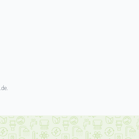
.de
.