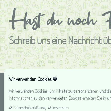
Hast du noch 
Schreib uns eine Nachricht ü
Wir verwenden Cookies 🍪
Aufgabenbereiche
Neu
Wir verwenden Cookies, um Inhalte zu personalisieren und die
Informationen zu den verwendeten Cookies erhalten Sie in u
Datenschutzerklärung
Impressum