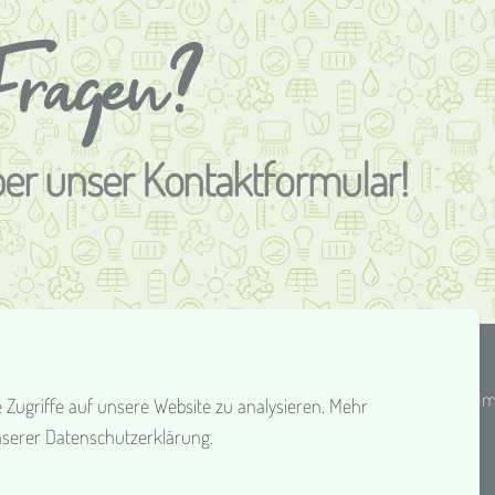
Fragen?
ber unser Kontaktformular!
igkeiten
Stellenangebote
Team
Kontakt
I
 Zugriffe auf unsere Website zu analysieren. Mehr
nserer Datenschutzerklärung.
Whatsapp
Facebook
Instagram